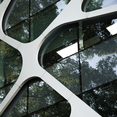
МЕЖДУНАРОДНОЕ ПРИЗНАНИЕ
МАСТЕРСТВА
Проект отмечен престижными наградами
на региональном и международном уровнях,
в том числе в номинации
"
Архитектурное
произведение
"
международного конкурса,
что подтверждает его значимость