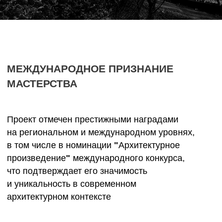
ЖК Миллениум
ЖК Фьорд
Апартаментно-жилой
Жилой комплекс
комплекс премиум-
бизнес-класса
класса
НАЧАТЬ ПРОЕКТ
Главная
Портфолио
Услуги