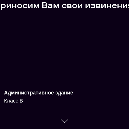
Административное здание
Класс B
Адрес
Владивосток, Горная, 24
Статус
Реализовано
Год
2016
Площадь участка
271 м2
Площадь застройки
190 м2
Площадь здания
782,25 м2