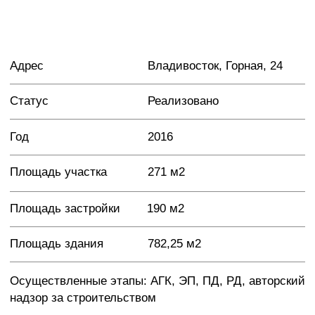
Осуществленные этапы: АГК, ЭП, ПД, РД, авторский
надзор за строительством
Команда проекта: Борняков А.И., Григорьев М.В.,
Криволап С.С.
Проект на улице Горная — это уникальная
архитектурная концепция. Работая в тандеме
с заказчиком, который поддерживал нас на каждом
этапе, мы смогли реализовать идею в полной
мере и уделить большое внимание деталям
ГРАДОСТРОИТЕЛЬСТВО
Мы создали ультрасовременное здание,
контрастирующее с историческим окружением.