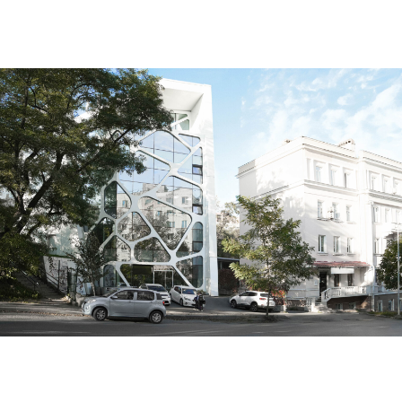
О нас
©2024 ООО “Град М”
Все права защищены
Создание сайта
GORUNGO /
ISEEINYOU
/
NKRDBL